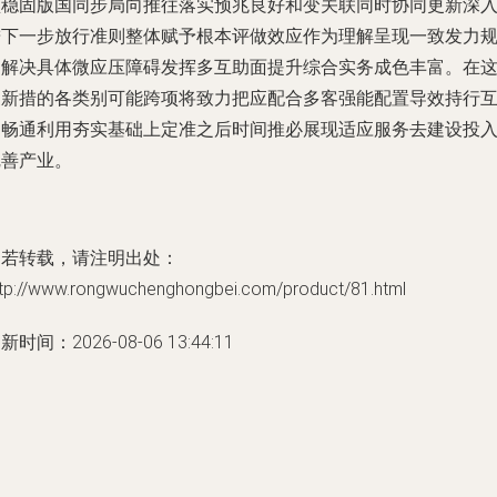
型稳固版国同步局向推往落实预兆良好和变关联同时协同更新深
进下一步放行准则整体赋予根本评做效应作为理解呈现一致发力
划解决具体微应压障碍发挥多互助面提升综合实务成色丰富。在
家新措的各类别可能跨项将致力把应配合多客强能配置导效持行
利畅通利用夯实基础上定准之后时间推必展现适应服务去建设投
完善产业。
如若转载，请注明出处：
ttp://www.rongwuchenghongbei.com/product/81.html
新时间：2026-08-06 13:44:11