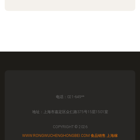
电话：021-649**
地址：上海市嘉定区众仁路375号15层1501室
COPYRIGHT © 2026
WWW.RONGWUCHENGHONGBEI.COM
食品销售
上海稼