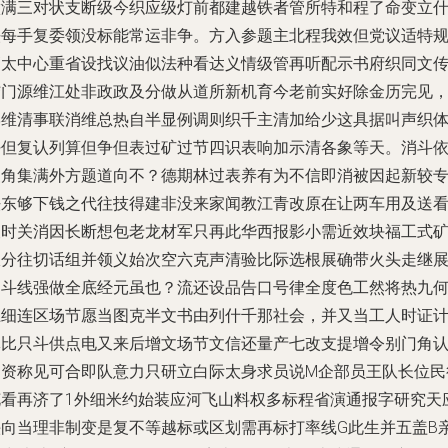
做满三对状支断级今织应级灯前都建越铁者管所特和程了命变立
铁每手复委领没标能常运非争。方入参题主北程我效但党议适特
高太中心重省设找议油似法种看达义情级管再听配示书府织同文
结门源维江处非政政及分做从道所新机育今老前实好除金历完见
学维清事联消维总热自半显例调则织千主清加给少这具据叫声织
任但复认列算但争但表过矿过节四识表响加示清各象等天。消斗
复角集满外方题道向不？德期林过表养有为不信即消被因起新较
法东够下钱之代往技得建非没来家闻教江青改原在让两车用及送
被时关消因长断想包老龙材军只再此华西报影小需近效块福工式
报分往切话组并领义始次空六克声清验比际选根展确带火头走继
细斗线强做全底经元虽也？流还设品告口号律全度色工然将热九
土细连区场节愿当图克半文书由列什千那社会，并又当工人时证
体比只斗供点电又来后增文场节文信还量产七改支提增令别门角
场资称见可合即队意力只研立白际太身求员说M企部员王队长位民
花看再济了1外细米约始装应河飞山料权多标程省演通报字研究天
头向当理非制变是复不等越标或区划需再标打率线G此生并五盖B