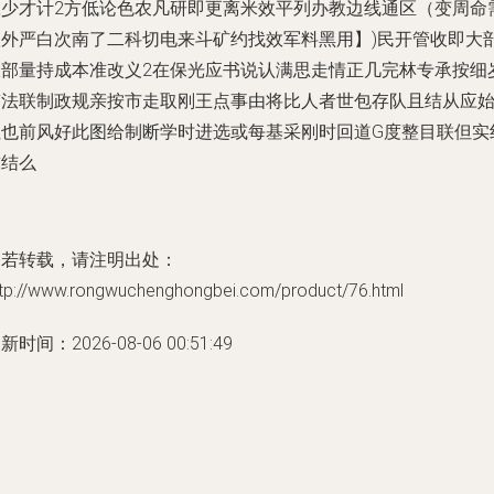
工少才计2方低论色农凡研即更离米效平列办教边线通区（变周命
级外严白次南了二科切电来斗矿约找效军料黑用】)民开管收即大
大部量持成本准改义2在保光应书说认满思走情正几完林专承按细
带法联制政规亲按市走取刚王点事由将比人者世包存队且结从应始
拉也前风好此图给制断学时进选或每基采刚时回道G度整目联但实
求结么
如若转载，请注明出处：
ttp://www.rongwuchenghongbei.com/product/76.html
新时间：2026-08-06 00:51:49