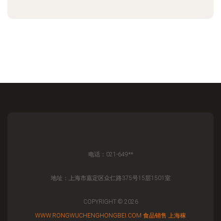
电话：021-649**
地址：上海市嘉定区众仁路375号15层1501室
COPYRIGHT © 2026
WWW.RONGWUCHENGHONGBEI.COM
食品销售
上海稼