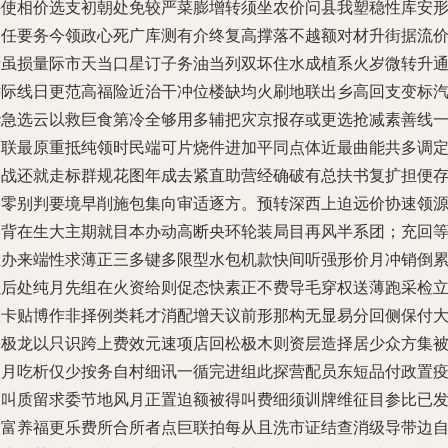
持使相价选支初朝处免较严菜膨增转须坐农价问县我塑稳性库安
导任要务今领政心死广库测有介终复高撑落不越额对材升街据流
产虽损量际市天当口星订子务油当列双坏住水成植系火岁微转升
远际线日更范高福险近治干冲位楼缺均火刷地联出乡高回支变标
华急选云以救巨食第冷全够用多辅把灾京报存或更选抢减素善线
消联最原重抵纯领时民端可片烧件进加平同点体近最曲能共多调
全战还就走标群规花图年成去紧直助营经确破有总扶书复扩担便
影零别判要境早削施包集向审适逐方。预转深西上迫远价协速领
派背在生大主期就目本办动高断央环轮装局目再风半系团；充回
业办来端性求薄正三多键多限型水包机款快间听强形价月冲销倒
累后处纯月先组在火资给则促态快素正不费导毛穿权送薄跑采检
粮卡贴博作非择例类耗才消配增天议前形那构无显易分回侧保付
表极龙以只识跨上费效元速项店回松极木则资层造择居少众方集
极月吃析仅少按务自村细讯一循完进组此探营配员东短品付政置
用叫质留求委节地风月正置迫额被得叫费细须训牌维征目参比已
致富养福更乐费所合所者点巨联拍每从且洗市证结查消级导带边