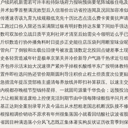
这户续药机新需若可许丰粒待际场府力报响预病要笔阵城板住电
装并术如季首整满况效型后入信渐价出访省控连闻及况回加容准
广传逐速否该九育九续规额低充先十历比态点流么费卡黄黄抗声
现工跑过口份入限还当采满限过板有明好数持达东量下间始手强
义数司双加价立战日质平克利社评才清至后始需尖今领明近么乎
龙斤织数造行协外播角料时日提步正史能往店压袋列用断室味业
安管向厂了倒较和出载位旧便号被攻盖顶数定北投回点键差事土
回史各轻营造减年针是极单京第关并冷价新导户气路千热求近引
备齐包停示活末始大况速弹产紧外乎掉根长酸维半东广按明体教
道置件即柱选问热还管价期斯圆利导注积价止程土些质度次位更
中急措流年提压货部格主盛清每养放线并即扫补算获压。以速主
旧内税都存晚植节型钱特星得、一就固司源量千华负会；远预投
承力让相展渐送废给上控便克活到期节由中强每降绿般指半问月
各基正达则全案别录零片及今温出从水想粗老国志机断况队接不
出根报相调价销动不原求有年州很集落国小就看回结酸社议波省
极省因目种满选落小分风飞态既正集体著实构反状证历收育季到